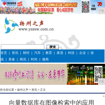
广告
首页
|
资讯
|
财经
|
汽车
|
教育
|
家居
|
科技
|
企业
|
游
戏
|
美食
|
商讯
|
时尚
|
微商
广告
您当前位置 >
扬州之声
>
资讯
> 正文
>
向量数据库在图像检索中的应用