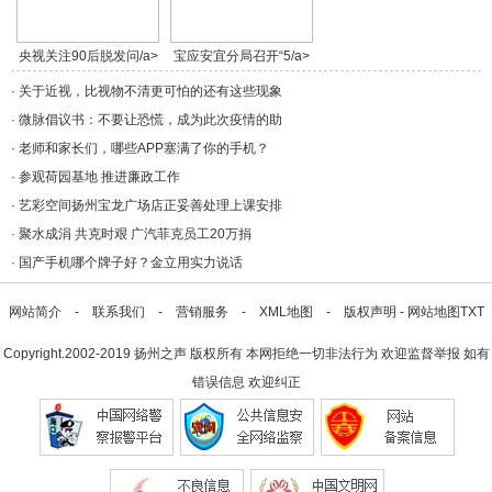
央视关注90后脱发问/a>
宝应安宜分局召开“5/a>
·
关于近视，比视物不清更可怕的还有这些现象
·
微脉倡议书：不要让恐慌，成为此次疫情的助
·
老师和家长们，哪些APP塞满了你的手机？
·
参观荷园基地 推进廉政工作
·
艺彩空间扬州宝龙广场店正妥善处理上课安排
·
聚水成涓 共克时艰 广汽菲克员工20万捐
·
国产手机哪个牌子好？金立用实力说话
网站简介
-
联系我们
-
营销服务
-
XML地图
-
版权声明
-
网站地图
TXT
Copyright.2002-2019
扬州之声
版权所有 本网拒绝一切非法行为 欢迎监督举报 如有
错误信息 欢迎纠正