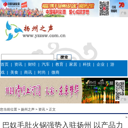
广告
首页
|
资讯
|
财经
|
汽车
|
教育
|
家居
|
科技
|
企业
|
游
戏
|
美食
|
商讯
|
时尚
|
微商
广告
您当前位置 >
扬州之声
>
资讯
> 正文
>
巴奴毛肚火锅强势入驻扬州 以产品力