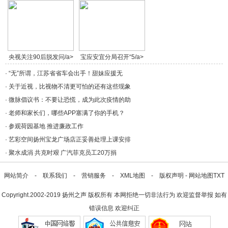
央视关注90后脱发问/a>
宝应安宜分局召开“5/a>
·
“无”所谓，江苏省省车会出手！甜妹应援无
·
关于近视，比视物不清更可怕的还有这些现象
·
微脉倡议书：不要让恐慌，成为此次疫情的助
·
老师和家长们，哪些APP塞满了你的手机？
·
参观荷园基地 推进廉政工作
·
艺彩空间扬州宝龙广场店正妥善处理上课安排
·
聚水成涓 共克时艰 广汽菲克员工20万捐
网站简介
-
联系我们
-
营销服务
-
XML地图
-
版权声明
-
网站地图
TXT
Copyright.2002-2019
扬州之声
版权所有 本网拒绝一切非法行为 欢迎监督举报 如有
错误信息 欢迎纠正