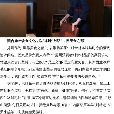
契合扬州饮食文化，以“本味”对话“世界美食之都”
扬州作为“世界美食之都”，以淮扬菜系中对食材本味与时令的极致
追求闻名。巴奴品牌负责人表示：“扬州消费者对食材品质的高要求与
对健康饮食的坚持，与巴奴“产品主义”的理念高度契合。从新西兰冰鲜
毛肚的现剪现吃，到云南野山菌汤的现熬现喝，再到内蒙草原羔羊的自
然生长，我们致力于以‘极致本味’重塑扬州消费者的火锅体验。”
据了解，巴奴扬州首店将严格遵循品牌标准，从食材溯源、加工工
艺到服务流程，全程贯彻“自然、新鲜、健康”理念。例如，招牌菜品“新
西兰冰鲜毛肚”采用-18℃冷链直达技术，确保细胞活性与脆嫩口感；“野
山菌汤”每日只用4小时，拒绝复热与添加剂；“内蒙草原羔羊”则精选180
天小羔羊，肉质鲜嫩无膻味。