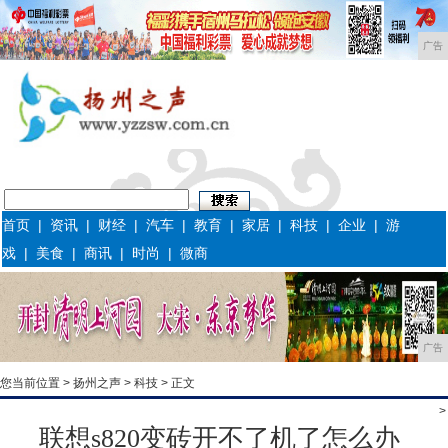
广告
首页
|
资讯
|
财经
|
汽车
|
教育
|
家居
|
科技
|
企业
|
游
戏
|
美食
|
商讯
|
时尚
|
微商
广告
您当前位置 >
扬州之声
>
科技
> 正文
>
联想s820变砖开不了机了怎么办