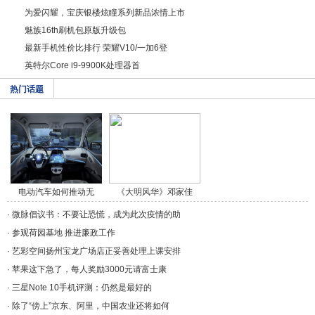
为爱闪耀，宝庆银楼炫瞳系列新品浓情上市
魅族16th刷机包原版升级包
最新手机性价比排行 荣耀V10/一加6登
英特尔Core i9-9900K处理器首
热门话题
电动汽车如何推动无
《大明风华》邓家佳
人/a>
饰/a>
·
微脉倡议书：不要让恐慌，成为此次疫情的助
·
参观荷园基地 推进廉政工作
·
艺彩空间扬州宝龙广场店正妥善处理上课安排
·
苹果这下急了，每人奖励3000元请富士康
·
三星Note 10手机评测：仍然是最好的
·
除了“傍上”京东、阿里，中国农业还将如何