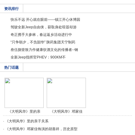
资讯排行
快乐不远 开心就在眼前——镇江开心休博园
驾驶全新Jeep自由侠，获取身处喧嚣却游
奇正携手大参林，春运返乡活动进行中
“只争朝夕，不负韶华” 陕药集团天宁制药
叁伍捌壹致力作健康饮酒文化的传播者--钢
全新Jeep指挥官PHEV：900KM不
热门话题
《大明风华》里的亲
《大明风华》邓家佳
子/a>
饰/a>
·
《大明风华》里的亲子关系
·
《大明风华》邓家佳饰演的胡善祥，历史原型