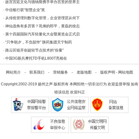
·
故宫宫廷文化与德纳斯携手举办宫里的世界主
·
中信银行获“智慧企业”奖
·
从传统管理到数字化管理，企业管理层从何下
·
神仙选角有多厉害？巩俐的郎平，黄磊的徐志
·
第十四届国际汽车轻量化大会暨展览会正式启
·
“只争朝夕，不负韶华” 陕药集团天宁制药
·
路云区链开创超轻节点技术的“份量”
·
中国3G新兵摩托TD手机L800T亮相在
网站简介
-
联系我们
-
营销服务
-
老版地图
-
版权声明
-
网站地图
Copyright.2002-2019
扬州之声
版权所有 本网拒绝一切非法行为 欢迎监督举报 如有
错误信息 欢迎纠正