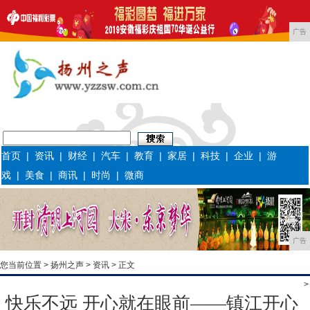
广告
首页
|
资讯
|
财经
|
汽车
|
教育
|
家居
|
科技
|
企业
|
游
戏
|
美食
|
商讯
|
时尚
|
微商
广告
您当前位置 >
扬州之声
>
资讯
> 正文
>
快乐不远 开心就在眼前——镇江开心