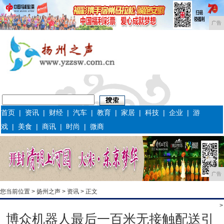
广告
首页
|
资讯
|
财经
|
汽车
|
教育
|
家居
|
科技
|
企业
|
游
戏
|
美食
|
商讯
|
时尚
|
微商
广告
您当前位置 >
扬州之声
>
资讯
> 正文
>
博众机器人最后一百米无接触配送引