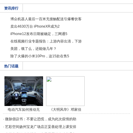
资讯排行
博众机器人最后一百米无接触配送引爆餐饮客
卖出4630万台 iPhoneXR成为2
iPhone12发布日期被确定，三网通5
在线视频行业专题报告：上游内容出清，下游
美团，饿了么，还能做几年？
除了火爆的小米10Pro，这15款在售5
热门话题
电动汽车如何推动无
《大明风华》邓家佳
人/a>
饰/a>
·
微脉倡议书：不要让恐慌，成为此次疫情的助
·
艺彩空间扬州宝龙广场店正妥善处理上课安排