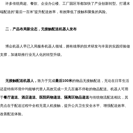
许多传统商超、餐饮、企业办公楼、工厂园区等都加快了产业创新转型。打通末
端配送的“最后一百米”提升配送效率，有效降低了接触和聚集的风险。
二．
产品布局新业态，无接触配送机器人发布
博众机器人早已入局服务机器人领域，拥有雄厚的技术研发与丰富的实践经验做
支撑，加速助推行业无人化的转型升级。
无接触配送机器人，
致力于完成
最后100米
的物品无接触配送，无论在日常生活
还是特殊环境中均能够代替人高效完成一天几百遍不停歇的物品配送。机器人可用
于
餐厅递送、酒店递送、医院药物递送、隔离区物品递送
与传统物流配送相比，其
亮点在于配送过程中全程无需人机接触，提升公共卫生安全水平、增强配送效率、
改善配送体验。