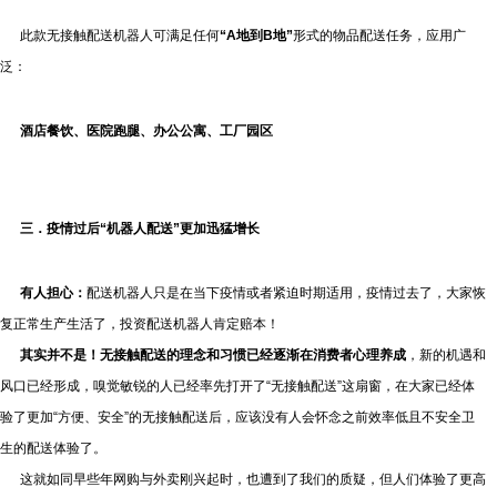
此款无接触配送机器人可满足任何
“A地到B地”
形式的物品配送任务，应用广
泛：
酒店餐饮
、
医院跑腿
、办公公寓、
工厂园区
三．
疫情过后“
机器人
配送”更加迅猛增长
有人担心：
配送机器人只是在当下疫情或者紧迫时期适用，疫情过去了，大家恢
复正常生产生活了，投资配送机器人肯定赔本！
其实并不是！
无接触配送的理念和习惯已经逐渐在消费者心理养成
，新的机遇和
风口已经形成，嗅觉敏锐的人已经率先打开了“无接触配送”这扇窗，在大家已经体
验了更加“方便、安全”的无接触配送后，应该没有人会怀念之前效率低且不安全卫
生的配送体验了。
这就如同早些年网购与外卖刚兴起时，也遭到了我们的质疑，但人们体验了更高