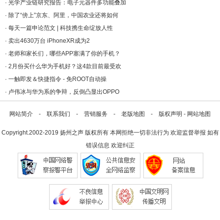
·
光学产业链研究报告：电子元器件多功能叠加
·
除了“傍上”京东、阿里，中国农业还将如何
·
每天一篇申论范文 | 科技携生命绽放人性
·
卖出4630万台 iPhoneXR成为2
·
老师和家长们，哪些APP塞满了你的手机？
·
2月份买什么华为手机好？这4款目前最受欢
·
一触即发＆快捷指令 - 免ROOT自动操
·
卢伟冰与华为系的争辩，反倒凸显出OPPO
网站简介
-
联系我们
-
营销服务
-
老版地图
-
版权声明
-
网站地图
Copyright.2002-2019
扬州之声
版权所有 本网拒绝一切非法行为 欢迎监督举报 如有
错误信息 欢迎纠正