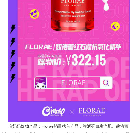
准妈妈好物产品：Florae销量榜首产品，弹润亮白发光肌。馥洛蕾