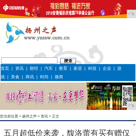
广告
首页
|
资讯
|
财经
|
汽车
|
教育
|
家居
|
科技
|
企业
|
游
戏
|
美食
|
商讯
|
时尚
|
微商
广告
您当前位置 >
扬州之声
>
资讯
> 正文
>
五月超低价来袭，馥洛蕾有买有赠仅