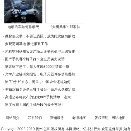
电动汽车如何推动无
《大明风华》邓家佳
人/a>
饰/a>
·
微脉倡议书：不要让恐慌，成为此次疫情的助
·
参观荷园基地 推进廉政工作
·
艺彩空间扬州宝龙广场店正妥善处理上课安排
·
国产手机哪个牌子好？金立用实力说话
·
苹果这下急了，每人奖励3000元请富士康
·
光学产业链研究报告：电子元器件多功能叠加
·
除了“傍上”京东、阿里，中国农业还将如何
·
单轴双轴？还是三轴？摄影小白怎么选稳定器
·
高通公布将发布的骁龙865手机清单，这大
·
速度收藏！国内手机号段的最全整理！
网站简介
-
联系我们
-
营销服务
-
老版地图
-
版权声明
-
网站地图
Copyright.2002-2019
扬州之声
版权所有 本网拒绝一切非法行为 欢迎监督举报 如有