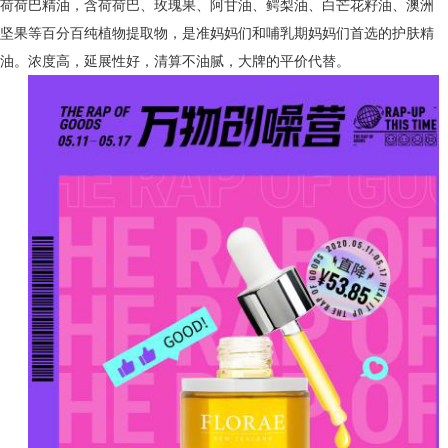
荷荷巴精油，含荷荷巴、玫瑰果、阿甘油、鳄梨油、白芒花籽油、澳洲
坚果等百分百纯植物提取物，是准妈妈们和哺乳期妈妈们首选的护肤精
油。浓度高，延展性好，清算不油腻，大牌的平价代替。