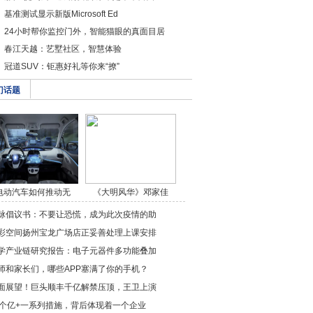
基准测试显示新版Microsoft Ed
24小时帮你监控门外，智能猫眼的真面目居
春江天越：艺墅社区，智慧体验
冠道SUV：钜惠好礼等你来“撩”
门话题
电动汽车如何推动无
《大明风华》邓家佳
人/a>
饰/a>
脉倡议书：不要让恐慌，成为此次疫情的助
彩空间扬州宝龙广场店正妥善处理上课安排
学产业链研究报告：电子元器件多功能叠加
师和家长们，哪些APP塞满了你的手机？
面展望！巨头顺丰千亿解禁压顶，王卫上演
0个亿+一系列措施，背后体现着一个企业