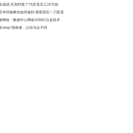
水成涓 共克时艰 广汽菲克员工20万捐
五年经验教你如何做到 翡翠原石一刀富贵
捷网络：数据中心网络SONiC白盒技术
新Jeep⁺指南者，让你与众不同