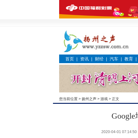
首页
|
资讯
|
财经
|
汽车
|
教育
您当前位置 >
扬州之声
>
游戏
> 正文
Goog
2020-04-01 07:14:50