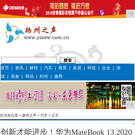
广告
首页
|
资讯
|
财经
|
汽车
|
教育
|
家居
|
科技
|
企业
|
游
戏
|
美食
|
商讯
|
时尚
|
微商
广告
您当前位置 >
扬州之声
>
汽车
> 正文
>
创新才能进步！华为MateBook 13 2020