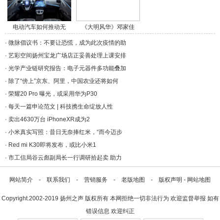
电动汽车如何推动无
《大明风华》邓家佳
人/a>
饰/a>
·
微脉倡议书：不要让恐慌，成为此次疫情的助
·
艺彩空间扬州宝龙广场店正妥善处理上课安排
·
光学产业链研究报告：电子元器件多功能叠加
·
除了“傍上”京东、阿里，中国农业还将如何
·
荣耀20 Pro 曝光，或采用华为P30
·
每天一篇申论范文 | 科技携生命绽放人性
·
卖出4630万台 iPhoneXR成为2
·
小米真实写照：昔日无奈捧红米，“而今迈步
·
Red mi K30即将发布，或比小米1
·
市工信局谷云彪副局长一行调研拾起卖 助力
网站简介
-
联系我们
-
营销服务
-
老版地图
-
版权声明
-
网站地图
Copyright.2002-2019
扬州之声
版权所有 本网拒绝一切非法行为 欢迎监督举报 如有
错误信息 欢迎纠正