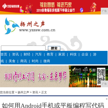
广告
首页
|
资讯
|
财经
|
汽车
|
教育
|
家居
|
科技
|
企业
|
游
戏
|
美食
|
商讯
|
时尚
|
微商
广告
您当前位置 >
扬州之声
>
资讯
> 正文
>
如何用Android手机或平板编程写代码