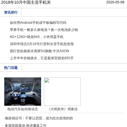
2018年10月中国主流手机浏
2020-05-08
·
资讯排行
如何用Android手机或平板编程写代码
苹果手机一般多久换电池？换一次电池多少钱
8G+128G+骁龙845，小米滑盖手机
深圳华强北3月16号行货和水货手机批发报
国行首款曲面水滴屏5G旗舰 中兴AXON
上市半年价格跳水，它是最便宜骁龙855手
热门话题
电动汽车如何推动无
《大明风华》邓家佳
人/a>
饰/a>
·
微脉倡议书：不要让恐慌，成为此次疫情的助
·
参观荷园基地 推进廉政工作