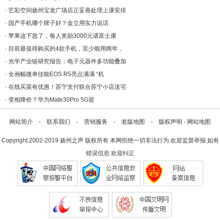
·
艺彩空间扬州宝龙广场店正妥善处理上课安排
·
国产手机哪个牌子好？金立用实力说话
·
苹果这下急了，每人奖励3000元请富士康
·
目前最值得购买的4款手机，至少能用两年，
·
光学产业链研究报告：电子元器件多功能叠加
·
全画幅微单佳能EOS R5亮点满满 “机
·
在线买菜有优惠！苏宁支付联合苏宁小店送宅
·
变相降价？华为Mate30Pro 5G迎
网站简介
-
联系我们
-
营销服务
-
老版地图
-
版权声明
-
网站地图
Copyright.2002-2019
扬州之声
版权所有 本网拒绝一切非法行为 欢迎监督举报 如有
错误信息 欢迎纠正